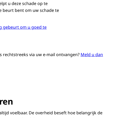
lpt u deze schade op te
de beurt bent om uw schade te
nog gebeurt om u goed te
ws rechtstreeks via uw e-mail ontvangen?
Meld u dan
Vergroot afbeelding Een Limburgse quote: V’r sjnappe dat ’t allemoal neet gemekkelig is, en doarum kómme vier uch tegemoot
ren
tijd voelbaar. De overheid beseft hoe belangrijk de